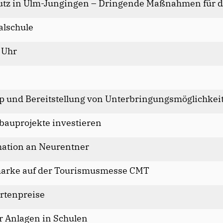
utz in Ulm-Jungingen – Dringende Maßnahmen für d
alschule
 Uhr
up und Bereitstellung von Unterbringungsmöglichkei
lbauprojekte investieren
mation an Neurentner
nmarke auf der Tourismusmesse CMT
rtenpreise
r Anlagen in Schulen