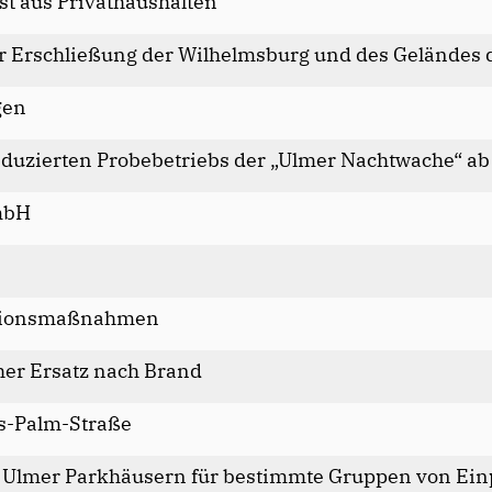
st aus Privathaushalten
ur Erschließung der Wilhelmsburg und des Geländes
gen
eduzierten Probebetriebs der „Ulmer Nachtwache“ a
mbH
titionsmaßnahmen
her Ersatz nach Brand
s-Palm-Straße
n Ulmer Parkhäusern für bestimmte Gruppen von Ei