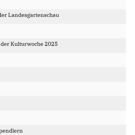
 der Landesgartenschau
b der Kulturwoche 2025
npendlern