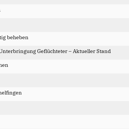
m
itig beheben
terbringung Geflüchteter – Aktueller Stand
chen
elfingen