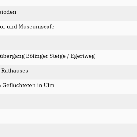
eioden
 Tor und Museumscafe
ergang Böfinger Steige / Egertweg
r Rathauses
 Geflüchteten in Ulm