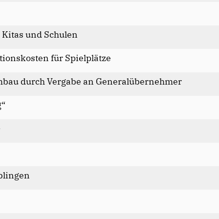
 Kitas und Schulen
onskosten für Spielplätze
umbau durch Vergabe an Generalübernehmer
g“
G
blingen