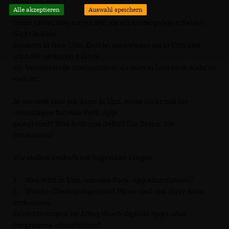
Alle akzeptieren
Auswahl speichern
Umso erstaunter waren wir, als wir weitergelesen haben:
Nicht in Ulm,
sondern in Neu-Ulm. Dort ist man weiter als in Ulm und
wird die nächsten 4 Jahre
die Vorreiterrolle übernehmen, da man in Ulm noch nicht so
weit ist.
Ja wie weit sind wir denn in Ulm, wenn nicht mal die
Grundlagen für eine Park-App
gelegt sind? Was fehlt uns dafür? Die Daten, die
Strukturen?
Wir stellen deshalb die folgenden Fragen:
1. Was fehlt in Ulm, um eine Park-App einzuführen?
2. Welche Überlegungen und Pläne sind von Ihrer Seite
vorhanden,
Erleichterungen im Alltag durch digitale Apps oder
Programme einzuführen?