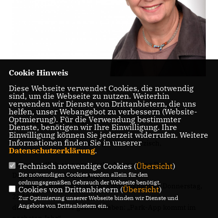
Cookie Hinweis
Diese Webseite verwendet Cookies, die notwendig
Stadträtin Birgit Schäfer-Oelmayer
sind, um die Webseite zu nutzen. Weiterhin
verwenden wir Dienste von Drittanbietern, die uns
helfen, unser Webangebot zu verbessern (Website-
Optmierung). Für die Verwendung bestimmter
Der Antrag im Wortlaut:
Dienste, benötigen wir Ihre Einwilligung. Ihre
Einwilligung können Sie jederzeit widerrufen. Weitere
Informationen finden Sie in unserer
Sehr geehrter Herr Oberbürgermeister Czisch,
Datenschutzerklärung
.
prima, endlich eine praktische Anwendung Ihrer
Technisch notwendige Cookies (
Übersicht
)
Digitalisierungsbemühungen,
Die notwendigen Cookies werden allein für den
ordnungsgemäßen Gebrauch der Webseite benötigt.
so haben wir gedacht, als wir am vergangenen Donnerstag,
Cookies von Drittanbietern (
Übersicht
)
25.10.18
Zur Optimierung unserer Webseite binden wir Dienste und
Angebote von Drittanbietern ein.
die Südwest Presse gelesen haben: „Park-App kommt im
nächsten Jahr“.