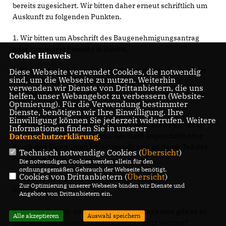
bereits zugesichert. Wir bitten daher erneut schriftlich um
Auskunft zu folgenden Punkten.
1. Wir bitten um Abschrift des Baugenehmigungsantrag
oder zumindest Einsicht in diesen.
Cookie Hinweis
2. Was sind die Verhandlungsgegenstände und wie ist der
Diese Webseite verwendet Cookies, die notwendig
sind, um die Webseite zu nutzen. Weiterhin
Verhandlungsstand des derzeit auszuarbeitenden
verwenden wir Dienste von Drittanbietern, die uns
Mietvertrags? Wir nehmen diese Information gerne auch
helfen, unser Webangebot zu verbessern (Website-
nichtöffentlich entgegen.
Optmierung). Für die Verwendung bestimmter
Dienste, benötigen wir Ihre Einwilligung. Ihre
Einwilligung können Sie jederzeit widerrufen. Weitere
3. Welche Ausstattung wird den einziehenden Personen
Informationen finden Sie in unserer
bereitgestellt? Wird diese von der Stadt angeschafft oder
Datenschutzerklärung
.
durch den Eigentümer bereitgestellt und ist damit Teil des
Technisch notwendige Cookies (
Übersicht
)
Mietverhältnisses?
Die notwendigen Cookies werden allein für den
ordnungsgemäßen Gebrauch der Webseite benötigt.
Cookies von Drittanbietern (
Übersicht
)
4. Mit was für einer Heizungsanlage erfolgt die
Zur Optimierung unserer Webseite binden wir Dienste und
Wärmeerzeugung?
Angebote von Drittanbietern ein.
5. Welche Polizei- und Brandschutzmaßnahmen gibt es zu
Alle akzeptieren
Auswahl speichern
beachtet und müssen zusätzlich umgesetzt werden?