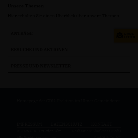
Unsere Themen
Hier erhalten Sie einen Überblick über unsere Themen.
ANTRÄGE
BESUCHE UND AKTIONEN
PRESSE UND NEWSLETTER
Homepage der CDU-Fraktion im Ulmer Gemeinderat
IMPRESSUM
DATENSCHUTZ
KONTAKT
© 2026 CDU-Fraktion Ulm
Realisation: Sharkness Media
Alle Rechte vorbehalten.
GmbH & Co. KG