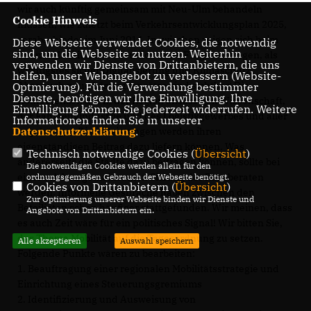
wir auch künftig gemeinsam mit Neu-Ulm behandeln
Cookie Hinweis
müssen, wie zuletzt beim Verkehrsentwicklungsplan 2025,
verabschiedet im Juni 2014. Inzwischen zeigen sich beim
Diese Webseite verwendet Cookies, die notwendig
sind, um die Webseite zu nutzen. Weiterhin
Thema Mobilität aber deutlich neue Fragestellungen, als
verwenden wir Dienste von Drittanbietern, die uns
wichtigstes sicher Digitalisierung und Klimaschutz.
helfen, unser Webangebot zu verbessern (Website-
Aber auch neue Lösungsansätze sind sichtbar: Die
Optmierung). Für die Verwendung bestimmter
Dienste, benötigen wir Ihre Einwilligung. Ihre
Kompetenzen der in der Region ansässigen Wissenschaft,
Einwilligung können Sie jederzeit widerrufen. Weitere
der Fahrzeugindustrie und des Logistikgewerbes und aller
Informationen finden Sie in unserer
Datenschutzerklärung
.
zugehörigen Dienstleistungen werden ihren
eigenständigen Beitrag dazu liefern können. Was
Technisch notwendige Cookies (
Übersicht
)
andererseits die Städte dazu beitragen können, sollte bei
Die notwendigen Cookies werden allein für den
einer solchen gemeinsamen Sitzung der Räte beraten
ordnungsgemäßen Gebrauch der Webseite benötigt.
Cookies von Drittanbietern (
Übersicht
)
werden. Informelle Gespräche haben zwischen den
Zur Optimierung unserer Webseite binden wir Dienste und
Beteiligten schon häufiger stattgefunden. Wir meinen, dass
Angebote von Drittanbietern ein.
es auch Zeit wäre für ein politisches Signal! Wir bitten Sie,
das Thema Mobilität auf die Tagesordnung zu setzen.
Alle akzeptieren
Auswahl speichern
Folgende Punkte wären zu bearbeiten:
1. Beauftragung einer regionalen Mobilitätsstrategie und
Einrichtung eines Steuerungsgremiums
2. Identifizierung und Ausweisung von