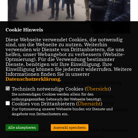
Cookie Hinweis
Diese Webseite verwendet Cookies, die notwendig
sind, um die Webseite zu nutzen. Weiterhin
verwenden wir Dienste von Drittanbietern, die uns
helfen, unser Webangebot zu verbessern (Website-
Durch den Ausbau der Linie 2 wurde es erforderlich, den
Optmierung). Für die Verwendung bestimmter
Kleinkinderspielplatz in der Kleinen Ehinger Anlage
Dienste, benötigen wir Ihre Einwilligung. Ihre
Einwilligung können Sie jederzeit widerrufen. Weitere
zurückzubauen.
Informationen finden Sie in unserer
Datenschutzerklärung
.
In diesem Zusammenhang erstellte die Hauptabteilung
Technisch notwendige Cookies (
Übersicht
)
Verkehrsplanung und Straßenbau, Grünflächen,
Die notwendigen Cookies werden allein für den
Vermessung ein Sanierungskonzept für die gesamte
ordnungsgemäßen Gebrauch der Webseite benötigt.
Parkanlage, dabei wurde ein neuer Standort für den
Cookies von Drittanbietern (
Übersicht
)
Zur Optimierung unserer Webseite binden wir Dienste und
Spielplatz, die Wegebeziehungen und Aufenthaltsbereiche
Angebote von Drittanbietern ein.
geprüft.
Alle akzeptieren
Auswahl speichern
Im
Konzeptplan
ist der neue Standort für den Spielplatz im
südlichen Bereich möglichst abgerückt von der