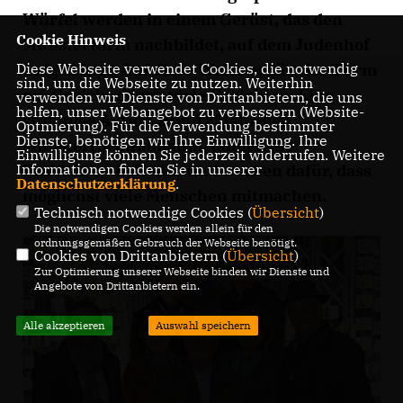
Würfel werden in einem Gerüst, das den
Cookie Hinweis
Münsterturm nachbildet, auf dem Judenhof
Diese Webseite verwendet Cookies, die notwendig
aufgehängt. Auf diese Weise erhält der Turm
sind, um die Webseite zu nutzen. Weiterhin
ein Gesicht durch viele Gesichter. Eine
verwenden wir Dienste von Drittanbietern, die uns
helfen, unser Webangebot zu verbessern (Website-
stimmige Aktion zum 125jährigen
Optmierung). Für die Verwendung bestimmter
Dienste, benötigen wir Ihre Einwilligung. Ihre
Münsterturmjubiläum, fanden die
Einwilligung können Sie jederzeit widerrufen. Weitere
Informationen finden Sie in unserer
Fraktionsmitglieder und werben dafür, dass
Datenschutzerklärung
.
möglichst viele Menschen mitmachen.
Technisch notwendige Cookies (
Übersicht
)
Die notwendigen Cookies werden allein für den
ordnungsgemäßen Gebrauch der Webseite benötigt.
Cookies von Drittanbietern (
Übersicht
)
Zur Optimierung unserer Webseite binden wir Dienste und
Angebote von Drittanbietern ein.
Alle akzeptieren
Auswahl speichern