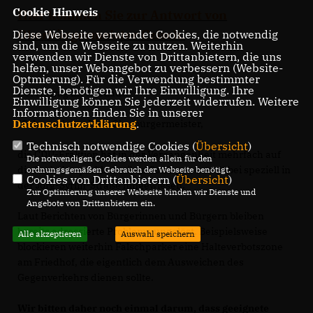
Cookie Hinweis
Hier kommen Sie zur Antwort von
Oberbürgermeister Czisch.
Diese Webseite verwendet Cookies, die notwendig
sind, um die Webseite zu nutzen. Weiterhin
verwenden wir Dienste von Drittanbietern, die uns
helfen, unser Webangebot zu verbessern (Website-
Optmierung). Für die Verwendung bestimmter
Dienste, benötigen wir Ihre Einwilligung. Ihre
Der Antrag im Wortlaut:
Einwilligung können Sie jederzeit widerrufen. Weitere
Informationen finden Sie in unserer
Datenschutzerklärung
.
"Sehr geehrter Herr Oberbürgermeister,
Technisch notwendige Cookies (
Übersicht
)
die CDU-Fraktion hat in der Vergangenheit mehrfach auf
Die notwendigen Cookies werden allein für den
die Parkplatzproblematik in Söflingen und dabei speziell in
ordnungsgemäßen Gebrauch der Webseite benötigt.
Cookies von Drittanbietern (
Übersicht
)
der Jörg-Syrlin-Straße hingewiesen.
Zur Optimierung unserer Webseite binden wir Dienste und
Angebote von Drittanbietern ein.
Laut Berichten von Bürgerinnen und Bürgern bleiben
bereits adressierte Probleme ungelöst. Beispielsweise
Alle akzeptieren
Auswahl speichern
blockieren weiterhin Falschparker eine Halteverbotszone
am Friedhof, die eigentlich dem Ausweichen des
Gegenverkehrs dienen sollte.
Wir bitten daher noch einmal darum, dass geeignete