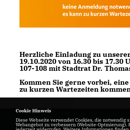
Herzliche Einladung zu unser
19.10.2020 von 16.30 bis 17.30
107-108 mit Stadtrat Dr. Thoma
Kommen Sie gerne vorbei, eine
zu kurzen Wartezeiten kommen
Cookie Hinweis
Diese Webseite verwendet Cookies, die notwendig si
Homepage der CDU-Fraktion im Ulmer
Webangebot zu verbessern (Website-Optmierung). Fü
Gemeinderat
jederzeit widerrufen. Weitere Informationen finden