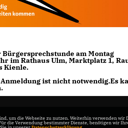
er Bürgersprechstunde am Montag
 Uhr im Rathaus Ulm, Marktplatz 1, R
s Kienle.
 Anmeldung ist nicht notwendig.Es k
.
nd, um die Webseite zu nutzen. Weiterhin verwenden wir Di
r die Verwendung bestimmter Dienste, benötigen wir Ihre 
 Sie in unserer
Datenschutzerklärung
.