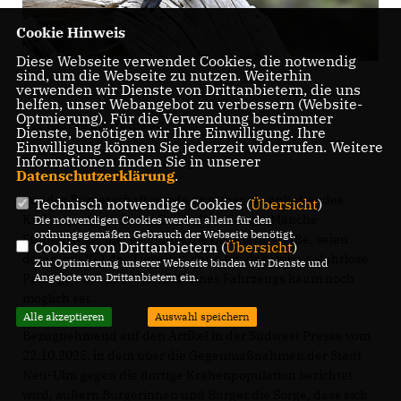
Cookie Hinweis
Diese Webseite verwendet Cookies, die notwendig
sind, um die Webseite zu nutzen. Weiterhin
verwenden wir Dienste von Drittanbietern, die uns
helfen, unser Webangebot zu verbessern (Website-
Optmierung). Für die Verwendung bestimmter
Der Antrag im Wortlaut:
Dienste, benötigen wir Ihre Einwilligung. Ihre
Einwilligung können Sie jederzeit widerrufen. Weitere
Informationen finden Sie in unserer
Sehr geehrter Herr Oberbürgermeister,
Datenschutzerklärung
.
aus der Bürgerschaft wurde uns über ein anhaltendes
Technisch notwendige Cookies (
Übersicht
)
Krähenproblem in der Oststadt berichtet. Manche
Die notwendigen Cookies werden allein für den
ordnungsgemäßen Gebrauch der Webseite benötigt.
Straßenzüge, insbesondere die Eberhardtstraße, seien
Cookies von Drittanbietern (
Übersicht
)
derart mit Kot der Tiere verschmutzt, dass eine gefahrlose
Zur Optimierung unserer Webseite binden wir Dienste und
Angebote von Drittanbietern ein.
Passage oder das Abstellen eines Fahrzeugs kaum noch
möglich sei.
Alle akzeptieren
Auswahl speichern
Bezugnehmend auf den Artikel in der Südwest Presse vom
22.10.2025, in dem über die Gegenmaßnahmen der Stadt
Neu-Ulm gegen die dortige Krähenpopulation berichtet
wird, äußern Bürgerinnen und Bürger die Sorge, dass sich