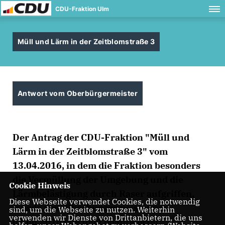
CDU-Fraktion Ulm
Müll und Lärm in der Zeitblomstraße 3
Antwort vom Oberbürgermeister
Der Antrag der CDU-Fraktion "Müll und
Lärm in der Zeitblomstraße 3" vom
13.04.2016, in dem die Fraktion besonders
die Vermüllung der Umgebung und die
Cookie Hinweis
Lärmbelästigung durch Raser aufgriffen,
Diese Webseite verwendet Cookies, die notwendig
wurde vom Oberbürgermeister am
sind, um die Webseite zu nutzen. Weiterhin
verwenden wir Dienste von Drittanbietern, die uns
03.06.2016 wie folgt beantwortet: