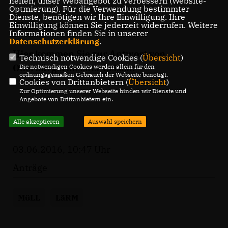
helfen, unser Webangebot zu verbessern (Website-
Optmierung). Für die Verwendung bestimmter
Dienste, benötigen wir Ihre Einwilligung. Ihre
Hier kommen Sie zum Antrag
Einwilligung können Sie jederzeit widerrufen. Weitere
Informationen finden Sie in unserer
Datenschutzerklärung
.
Hier kommen Sie zur Antwort von
Technisch notwendige Cookies (
Übersicht
)
Oberbürgermeister Czisch.
Die notwendigen Cookies werden allein für den
ordnungsgemäßen Gebrauch der Webseite benötigt.
Cookies von Drittanbietern (
Übersicht
)
Zur Optimierung unserer Webseite binden wir Dienste und
Angebote von Drittanbietern ein.
Alle akzeptieren
Auswahl speichern
03.06.2016, 10:47 Uhr
Anträge
MüLL
LäRM