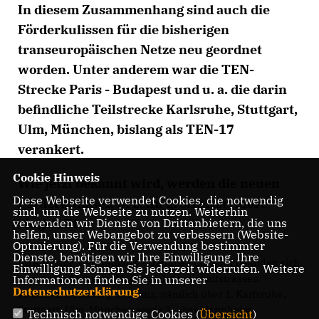
In diesem Zusammenhang sind auch die
Förderkulissen für die bisherigen
transeuropäischen Netze neu geordnet
worden. Unter anderem war die TEN-
Strecke Paris - Budapest und u. a. die darin
befindliche Teilstrecke Karlsruhe, Stuttgart,
Ulm, München, bislang als TEN-17
verankert.
Cookie Hinweis
Wie jetzt bekannt wird, werden die neuen
Diese Webseite verwendet Cookies, die notwendig
Förderkulissen in zehn große Korridore
sind, um die Webseite zu nutzen. Weiterhin
eingeteilt.
verwenden wir Dienste von Drittanbietern, die uns
helfen, unser Webangebot zu verbessern (Website-
Optmierung). Für die Verwendung bestimmter
Dienste, benötigen wir Ihre Einwilligung. Ihre
Im Korridor X – Straßburg - Danube - Corridor befinden sich
Einwilligung können Sie jederzeit widerrufen. Weitere
nun zwei alternative Hochgeschwindigkeitstrassen
Informationen finden Sie in unserer
Datenschutzerklärung
.
zwischen Straßburg und Linz, nämlich über 1. Karlsruhe,
Stuttgart, Ulm, München sowie 2. über Mannheim,
Technisch notwendige Cookies (
Übersicht
)