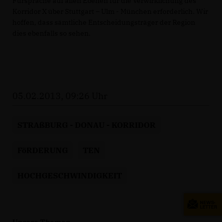
Fürsprache auf allen Ebenen für die Verwirklichung des
Korridor X über Stuttgart – Ulm - München erforderlich. Wir
hoffen, dass sämtliche Entscheidungsträger der Region
dies ebenfalls so sehen.
05.02.2013, 09:26 Uhr
STRAßBURG - DONAU - KORRIDOR
FöRDERUNG
TEN
HOCHGESCHWINDIGKEIT