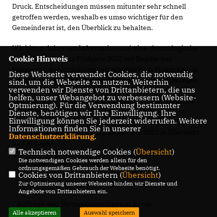
Druck. Entscheidungen müssen mitunter sehr schnell
getroffen werden, weshalb es umso wichtiger für den
Gemeinderat ist, den Überblick zu behalten.
Wir bitten daher um Information und eine chronologische
Cookie Hinweis
Aufstellung ab dem Frühjahr 2022 mit Beginn der
Planungen zur Errichtung von zusätzlichem Wohnraum in
Diese Webseite verwendet Cookies, die notwendig
den Ortschaften und Anschaffung von Containerlösungen
sind, um die Webseite zu nutzen. Weiterhin
verwenden wir Dienste von Drittanbietern, die uns
über alle seither erfolgten Ausschreibungen zur
helfen, unser Webangebot zu verbessern (Website-
Beschaffung von Wohnmodulen und Containern und die
Optmierung). Für die Verwendung bestimmter
anschließende Auftragserteilung.
Dienste, benötigen wir Ihre Einwilligung. Ihre
Einwilligung können Sie jederzeit widerrufen. Weitere
Informationen finden Sie in unserer
Bitte überlassen Sie uns zur Einsicht seit 2022 in Übersicht
Datenschutzerklärung
.
und Anlagen
Technisch notwendige Cookies (
Übersicht
)
Die notwendigen Cookies werden allein für den
- Ausschreibungs- und Vergabeunterlagen
ordnungsgemäßen Gebrauch der Webseite benötigt.
Cookies von Drittanbietern (
Übersicht
)
- Zuschläge bzw. Vertragsabschlüsse
Zur Optimierung unserer Webseite binden wir Dienste und
Angebote von Drittanbietern ein.
- Auftrags und Vertragsunterlagen in Kopie
Alle akzeptieren
Auswahl speichern