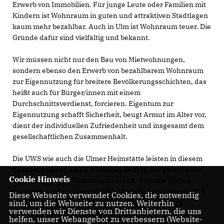
Erwerb von Immobilien. Für junge Leute oder Familien mit
Kindern ist Wohnraum in guten und attraktiven Stadtlagen
kaum mehr bezahlbar. Auch in Ulm ist Wohnraum teuer. Die
Gründe dafür sind vielfältig und bekannt.
Wir müssen nicht nur den Bau von Mietwohnungen,
sondern ebenso den Erwerb von bezahlbarem Wohnraum
zur Eigennutzung für breitere Bevölkerungsschichten, das
heißt auch für Bürger/innen mit einem
Durchschnittsverdienst, forcieren. Eigentum zur
Eigennutzung schafft Sicherheit, beugt Armut im Alter vor,
dient der individuellen Zufriedenheit und insgesamt dem
gesellschaftlichen Zusammenhalt.
Die UWS wie auch die Ulmer Heimstätte leisten in diesem
Zusammenhang einen wichtigen Beitrag. Sie garantieren
Cookie Hinweis
mit ihrem großen Wohnungsbestand, dass die Mieten
bezahlbar und sozialverträglich bleiben. Aufgabe der UWS
Diese Webseite verwendet Cookies, die notwendig
ist es primär, Mietwohnungen zu errichten und den
sind, um die Webseite zu nutzen. Weiterhin
verwenden wir Dienste von Drittanbietern, die uns
Bestand zu sanieren und modernisieren.
helfen, unser Webangebot zu verbessern (Website-