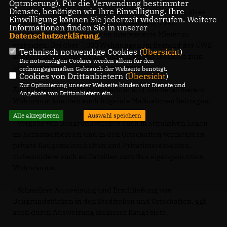
Optmierung). Für die Verwendung bestimmter
Dienste, benötigen wir Ihre Einwilligung. Ihre
Zur Förderung von Wohneigentum ist zu überlegen, ob es
Einwilligung können Sie jederzeit widerrufen. Weitere
geboten ist, einen bestimmten Prozentsatz ihrer
Informationen finden Sie in unserer
amortisierten Wohnungen an interessierte Mieter zu
Datenschutzerklärung
.
verkaufen. Bei über 7.000 Wohnungen im Bestand der UWS
Technisch notwendige Cookies (
Übersicht
)
könnten beispielsweise 1% jährlich an Interessierte zum
Die notwendigen Cookies werden allein für den
Eigentumserwerb freigegeben werden.
ordnungsgemäßen Gebrauch der Webseite benötigt.
Cookies von Drittanbietern (
Übersicht
)
Zur Optimierung unserer Webseite binden wir Dienste und
Zur Förderung von Wohneigentum und von bezahlbarem
Angebote von Drittanbietern ein.
Wohnraum könnten auch folgende Maßnahmen beitragen:
Alle akzeptieren
Auswahl speichern
- Vergabe von Baugrundstücken auch in attraktiven Lagen
im Kernstadtbereich und in den Ortschaften vermehrt an
private Baugemeinschaften und Privatinteressenten,
insbesondere auch an Familien zum Bau eigengenutzten
Wohnraums.
- Schnellere Ausweisung und Erschließung von
Baugrundstücken in den Stadtteilen und Ortschaften, ggf.
auch durch Ausweisung kleinerer Baugebiete.