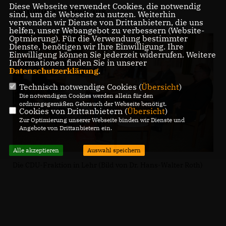
Diese Webseite verwendet Cookies, die notwendig
aktuelle Themen aus.
sind, um die Webseite zu nutzen. Weiterhin
verwenden wir Dienste von Drittanbietern, die uns
helfen, unser Webangebot zu verbessern (Website-
Optmierung). Für die Verwendung bestimmter
Dienste, benötigen wir Ihre Einwilligung. Ihre
Einwilligung können Sie jederzeit widerrufen. Weitere
Informationen finden Sie in unserer
Datenschutzerklärung
.
Technisch notwendige Cookies (
Übersicht
)
Die notwendigen Cookies werden allein für den
ordnungsgemäßen Gebrauch der Webseite benötigt.
Cookies von Drittanbietern (
Übersicht
)
Zur Optimierung unserer Webseite binden wir Dienste und
Angebote von Drittanbietern ein.
Alle akzeptieren
Auswahl speichern
Die CDU-Fraktion in Lehr (Bild von Dr. Hans-Walter Roth)