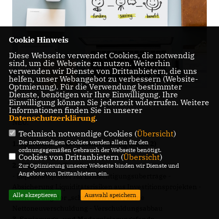
Cookie Hinweis
Diese Webseite verwendet Cookies, die notwendig
sind, um die Webseite zu nutzen. Weiterhin
verwenden wir Dienste von Drittanbietern, die uns
helfen, unser Webangebot zu verbessern (Website-
Optmierung). Für die Verwendung bestimmter
Dienste, benötigen wir Ihre Einwilligung. Ihre
Einwilligung können Sie jederzeit widerrufen. Weitere
Informationen finden Sie in unserer
Datenschutzerklärung
.
NEU:
Technisch notwendige Cookies (
Übersicht
)
Die notwendigen Cookies werden allein für den
1. Sparbuch Verkehrsentwicklung (Linie 2)
ordnungsgemäßen Gebrauch der Webseite benötigt.
Cookies von Drittanbietern (
Übersicht
)
2. Allgemeines Sparbuch
Zur Optimierung unserer Webseite binden wir Dienste und
Angebote von Drittanbietern ein.
- Liquiditätspuffer für Ermächtigungsüberträge -
Absicherung Liquiditätsrisiken aus Investitionsprojekten -
Alle akzeptieren
Auswahl speichern
Absicherung der „schwarzen Null“, keine
Nettoneuverschuldung - Verschuldungsabbau
3. Sanierungs- und Modernisierungsfonds