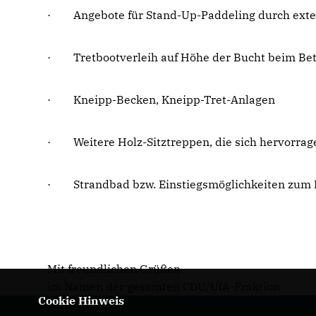
· Angebote für Stand-Up-Paddeling durch exte
· Tretbootverleih auf Höhe der Bucht beim Bet
· Kneipp-Becken, Kneipp-Tret-Anlagen
· Weitere Holz-Sitztreppen, die sich hervorra
· Strandbad bzw. Einstiegsmöglichkeiten zum
Mit freundlichen Grüßen
im Namen der gesamten CDU/UfA-Fraktion
Cookie Hinweis