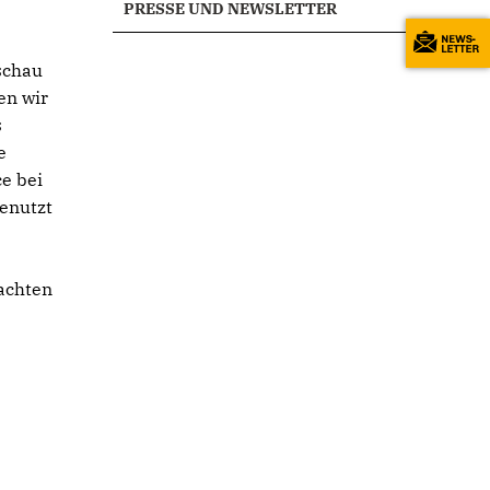
PRESSE UND NEWSLETTER
schau
en wir
s
e
ce bei
genutzt
rachten