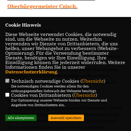
Oberbürgermeister Czisch.
Cookie Hinweis
Der Antrag im Wortlaut:
Diese Webseite verwendet Cookies, die notwendig
sind, um die Webseite zu nutzen. Weiterhin
verwenden wir Dienste von Drittanbietern, die uns
"Sehr geehrter Herr Oberbürgermeister,
helfen, unser Webangebot zu verbessern (Website-
Optmierung). Für die Verwendung bestimmter
am 15.03.2017 hat die CDU-Fraktion bisher unbeantwortet
Dienste, benötigen wir Ihre Einwilligung. Ihre
Einwilligung können Sie jederzeit widerrufen. Weitere
beantragt, mit den Baulastträgern im Umland ein
Informationen finden Sie in unserer
Rahmenkonzept für das Donautal zu erarbeiten, um eine
Datenschutzerklärung
.
tragfähige Infrastruktur und Anbindung des größten
Technisch notwendige Cookies (
Übersicht
)
Arbeitgebers der Stadt, das Industriegebiet Donautal zu
Die notwendigen Cookies werden allein für den
schaffen.
ordnungsgemäßen Gebrauch der Webseite benötigt.
Cookies von Drittanbietern (
Übersicht
)
Zur Optimierung unserer Webseite binden wir Dienste und
Wir haben gebeten die Zufahrtswege der aktuellen
Angebote von Drittanbietern ein.
Verkehrsentwicklung anzupassen und auszubauen. Neben
der Erweiterung der notleidenden Verkehrsinfrastruktur,
Alle akzeptieren
Auswahl speichern
soll in einem Rahmenkonzept auch die Beleuchtung und
das Ausschilderungskonzept sowie ein modernes