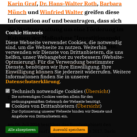
Karin Graf
,
Dr. Hans-Walter Roth
,
Barbara
Münch
und
Winfried Walter
greifen diese
Information auf und beantragen, dass sich
die Stadtverwaltung um eine Förderung im
Cookie Hinweis
Rahmen der Maßnahme "Investitionspakt
Diese Webseite verwendet Cookies, die notwendig
soziale Integration im Quartier" bewirbt.
sind, um die Webseite zu nutzen. Weiterhin
verwenden wir Dienste von Drittanbietern, die uns
helfen, unser Webangebot zu verbessern (Website-
Optmierung). Für die Verwendung bestimmter
Hier kommen Sie zur Antwort der
Dienste, benötigen wir Ihre Einwilligung. Ihre
Einwilligung können Sie jederzeit widerrufen. Weitere
Stadtverwaltung.
Informationen finden Sie in unserer
Datenschutzerklärung
.
Technisch notwendige Cookies (
Übersicht
)
Die notwendigen Cookies werden allein für den
Der Antrag im Wortlaut:
ordnungsgemäßen Gebrauch der Webseite benötigt.
Cookies von Drittanbietern (
Übersicht
)
"Sehr geehrter Herr Oberbürgermeister,
Zur Optimierung unserer Webseite binden wir Dienste und
Angebote von Drittanbietern ein.
am 06. Juli 2016 beschloss das Bundeskabinett den
Alle akzeptieren
Auswahl speichern
Regierungsentwurf zum Bundeshaushalt 2017. Darin