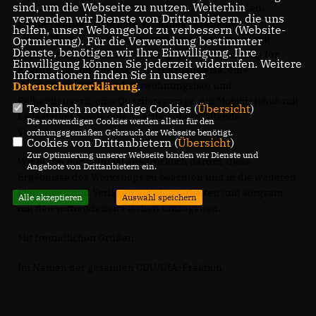
sind, um die Webseite zu nutzen. Weiterhin
die umliegenden Anwohner mit einbezogen wurden.
verwenden wir Dienste von Drittanbietern, die uns
Hierbei wurden viele gute Vorschläge erarbeitet wie u.a.
helfen, unser Webangebot zu verbessern (Website-
eine CO2-neutrale Wärmeversorgung, Versorgung mit
Optmierung). Für die Verwendung bestimmter
Dienste, benötigen wir Ihre Einwilligung. Ihre
Fernwärme, Grauwassernutzung, Fassadennutzung für
Einwilligung können Sie jederzeit widerrufen. Weitere
Begrünung und Photovoltaik, Holzbauweise, eine
Informationen finden Sie in unserer
Datenschutzerklärung
.
Kombination aus Geschosswohnungsbau und
Reihenhäusern, eine Quartiersgarage, ein Mobilitätshub mit
Technisch notwendige Cookies (
Übersicht
)
Ladestation, sowie eine quartiersübergreifende
Die notwendigen Cookies werden allein für den
Verkehrsraumbetrachtung.
ordnungsgemäßen Gebrauch der Webseite benötigt.
Cookies von Drittanbietern (
Übersicht
)
Zur Optimierung unserer Webseite binden wir Dienste und
Wir bitten noch einmal ausdrücklich darum, diese
Angebote von Drittanbietern ein.
Ergebnisse des Workshops zu beachten und in die weiteren
Planungen und Vorlagen mit einzuarbeiten und sorgsam
Alle akzeptieren
Auswahl speichern
mit den vorhandenen Flächen umzugehen.
Mit freundlichen Grüßen
Im Namen der gesamten CDU/UfA-Fraktion