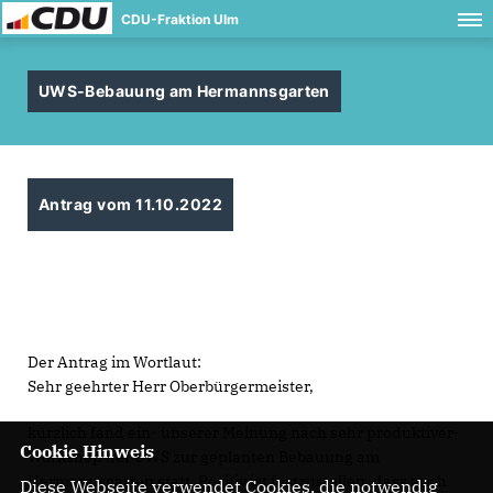
CDU-Fraktion Ulm
UWS-Bebauung am Hermannsgarten
Antrag vom 11.10.2022
Der Antrag im Wortlaut:
Sehr geehrter Herr Oberbürgermeister,
kürzlich fand ein- unserer Meinung nach sehr produktiver-
Cookie Hinweis
Workshop der UWS zur geplanten Bebauung am
Hermannsgarten statt. Positiv ist festzustellen, dass auch
Diese Webseite verwendet Cookies, die notwendig