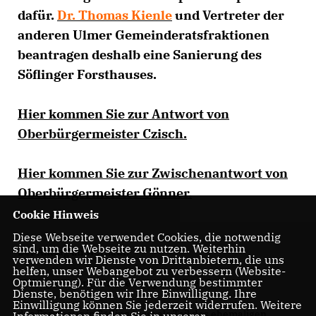
dafür.
Dr. Thomas Kienle
und Vertreter der
anderen Ulmer Gemeinderatsfraktionen
beantragen deshalb eine Sanierung des
Söflinger Forsthauses.
Hier kommen Sie zur Antwort von
Oberbürgermeister Czisch.
Hier kommen Sie zur Zwischenantwort von
Oberbürgermeister Gönner.
Cookie Hinweis
Diese Webseite verwendet Cookies, die notwendig
sind, um die Webseite zu nutzen. Weiterhin
Der Antrag im Wortlaut:
verwenden wir Dienste von Drittanbietern, die uns
helfen, unser Webangebot zu verbessern (Website-
Optmierung). Für die Verwendung bestimmter
"Sehr geehrter Herr Oberbürgermeister Gönner,
Dienste, benötigen wir Ihre Einwilligung. Ihre
Einwilligung können Sie jederzeit widerrufen. Weitere
das Forsthaus in Söflingen ist als Teil des ehemaligen