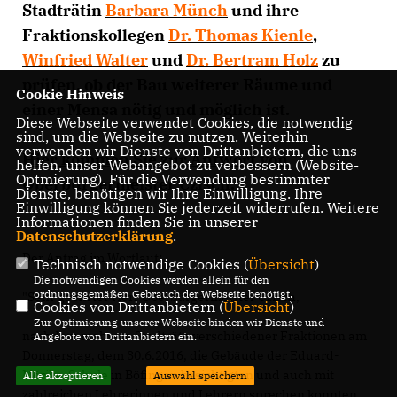
Stadträtin
Barbara Münch
und ihre
Fraktionskollegen
Dr. Thomas Kienle
,
Winfried Walter
und
Dr. Bertram Holz
zu
prüfen, ob der Bau weiterer Räume und
Cookie Hinweis
einer Mensa nötig und möglich ist.
Diese Webseite verwendet Cookies, die notwendig
sind, um die Webseite zu nutzen. Weiterhin
verwenden wir Dienste von Drittanbietern, die uns
Hier kommen Sie zur Antwort von
helfen, unser Webangebot zu verbessern (Website-
Optmierung). Für die Verwendung bestimmter
Oberbürgermeister Czisch.
Dienste, benötigen wir Ihre Einwilligung. Ihre
Einwilligung können Sie jederzeit widerrufen. Weitere
Informationen finden Sie in unserer
Datenschutzerklärung
.
Der Antrag im Wortlaut:
Technisch notwendige Cookies (
Übersicht
)
Die notwendigen Cookies werden allein für den
ordnungsgemäßen Gebrauch der Webseite benötigt.
"Sehr geehrter Herr Oberbürgermeister Czisch,
Cookies von Drittanbietern (
Übersicht
)
Zur Optimierung unserer Webseite binden wir Dienste und
nachdem mehrere Stadträte verschiedener Fraktionen am
Angebote von Drittanbietern ein.
Donnerstag, dem 30.6.2016, die Gebäude der Eduard-
Mörike-Schule in Böfingen besichtigten und auch mit
Alle akzeptieren
Auswahl speichern
zahlreichen Lehrerinnen und Lehrern sprechen konnten,