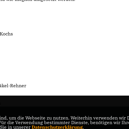
Kochs
äkel-Rehner
n
nd, um die Webseite zu nutzen. Weiterhin verwenden wir Di
r die Verwendung bestimmter Dienste, benötigen wir Ihre 
 Sie in unserer
Datenschutzerklärung
.