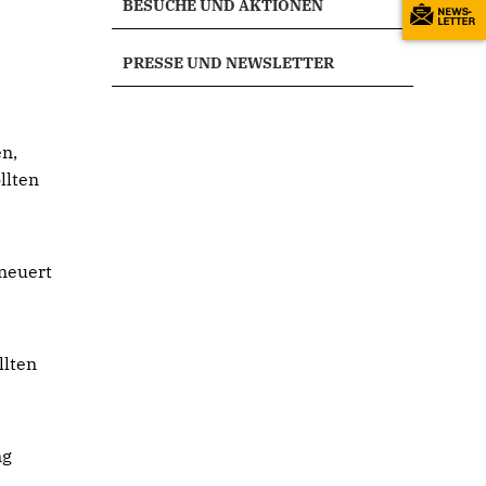
BESUCHE UND AKTIONEN
PRESSE UND NEWSLETTER
en,
llten
rneuert
llten
ng