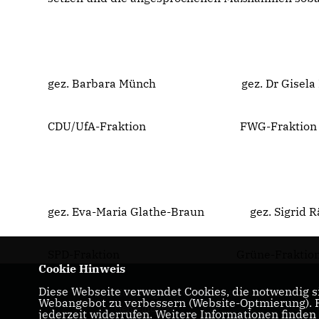
gez. Barbara Münch gez. Dr Gisela 
CDU/UfA-Fraktion FWG-Fraktion
gez. Eva-Maria Glathe-Braun gez. Sigrid R
SPD-Fraktion Grüne-Fraktio
Cookie Hinweis
Diese Webseite verwendet Cookies, die notwendig si
Homepage der CDU-Fraktion im Ulmer
Webangebot zu verbessern (Website-Optmierung). Fü
Gemeinderat
jederzeit widerrufen. Weitere Informationen finden