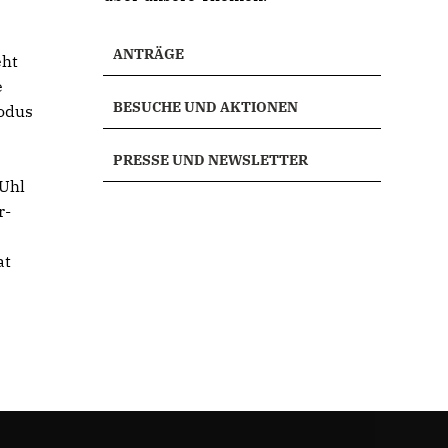
ANTRÄGE
eht
e
BESUCHE UND AKTIONEN
modus
PRESSE UND NEWSLETTER
 Uhl
r-
n
at