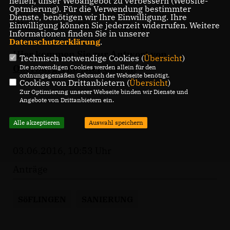
helfen, unser Webangebot zu verbessern (Website-
Optmierung). Für die Verwendung bestimmter
Dienste, benötigen wir Ihre Einwilligung. Ihre
Hier kommen Sie zum Antrag.
Einwilligung können Sie jederzeit widerrufen. Weitere
Informationen finden Sie in unserer
Datenschutzerklärung
.
Hier kommen Sie zur Antwort von
Technisch notwendige Cookies (
Übersicht
)
Oberbürgermeister Czisch.
Die notwendigen Cookies werden allein für den
ordnungsgemäßen Gebrauch der Webseite benötigt.
Cookies von Drittanbietern (
Übersicht
)
Zur Optimierung unserer Webseite binden wir Dienste und
Angebote von Drittanbietern ein.
Alle akzeptieren
Auswahl speichern
03.06.2016, 10:53 Uhr
Anträge
SöFLINGEN
SANIERUNG