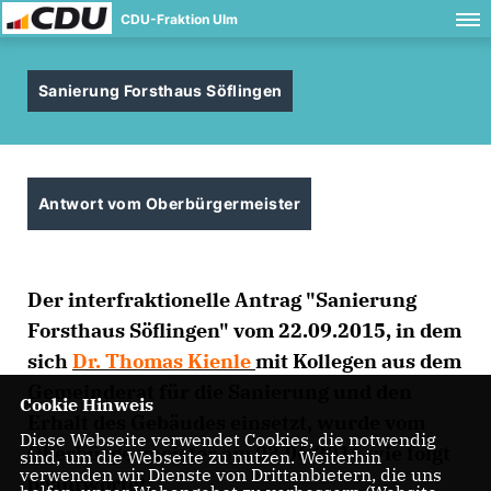
CDU-Fraktion Ulm
Sanierung Forsthaus Söflingen
Antwort vom Oberbürgermeister
Der interfraktionelle Antrag "Sanierung
Forsthaus Söflingen" vom 22.09.2015, in dem
sich
Dr. Thomas Kienle
mit Kollegen aus dem
Gemeinderat für die Sanierung und den
Cookie Hinweis
Erhalt des Gebäudes einsetzt, wurde vom
Diese Webseite verwendet Cookies, die notwendig
Oberbürgermeister am 03.06.2016 wie folgt
sind, um die Webseite zu nutzen. Weiterhin
verwenden wir Dienste von Drittanbietern, die uns
beantwortet: