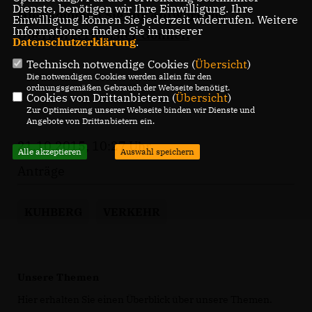
Dienste, benötigen wir Ihre Einwilligung. Ihre
Hier kommen Sie zur Antwort von
Einwilligung können Sie jederzeit widerrufen. Weitere
Informationen finden Sie in unserer
Oberbürgermeister Gönner.
Datenschutzerklärung
.
Technisch notwendige Cookies (
Übersicht
)
Die notwendigen Cookies werden allein für den
ordnungsgemäßen Gebrauch der Webseite benötigt.
Cookies von Drittanbietern (
Übersicht
)
Zur Optimierung unserer Webseite binden wir Dienste und
Angebote von Drittanbietern ein.
21.10.2015, 10:27 Uhr
Alle akzeptieren
Auswahl speichern
Anträge
KUHBERG
VERKEHR
Unsere Themen
Hier erhalten Sie einen Überblick über unsere Themen.