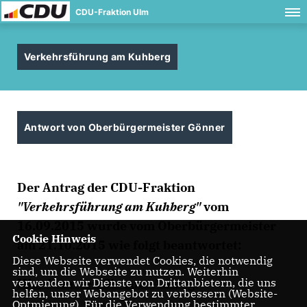
CDU-Fraktion Ulm
Verkehrsführung am Kuhberg
Antwort von Oberbürgermeister Gönner
Der Antrag der CDU-Fraktion
"Verkehrsführung am Kuhberg"
vom
16.09.2015 wurde vom Oberbürgermeister
Cookie Hinweis
am 21.10.2015 wie folgt beantwortet:
Diese Webseite verwendet Cookies, die notwendig
sind, um die Webseite zu nutzen. Weiterhin
Hier kommen Sie zum Antrag.
verwenden wir Dienste von Drittanbietern, die uns
helfen, unser Webangebot zu verbessern (Website-
Optmierung). Für die Verwendung bestimmter