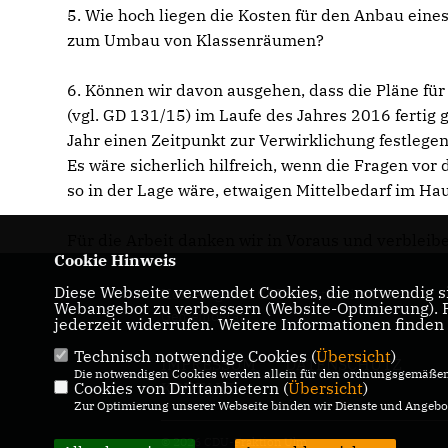
5. Wie hoch liegen die Kosten für den Anbau ein
zum Umbau von Klassenräumen?
6. Können wir davon ausgehen, dass die Pläne f
(vgl. GD 131/15) im Laufe des Jahres 2016 ferti
Jahr einen Zeitpunkt zur Verwirklichung festlege
Es wäre sicherlich hilfreich, wenn die Fragen v
so in der Lage wäre, etwaigen Mittelbedarf im Ha
Für die Arbeit danken wir in Voraus und verbleib
Cookie Hinweis
Diese Webseite verwendet Cookies, die notwendig si
Homepage der CDU-Fraktion im Ulmer
Webangebot zu verbessern (Website-Optmierung). Fü
Gemeinderat
jederzeit widerrufen. Weitere Informationen finden
Technisch notwendige Cookies (
Übersicht
)
IMPRESSUM
DATENSCHUTZ
Die notwendigen Cookies werden allein für den ordnungsgemäßen 
Cookies von Drittanbietern (
KONTAKT
Übersicht
)
Zur Optimierung unserer Webseite binden wir Dienste und Angebot
© 2026 CDU-Fraktion Ulm