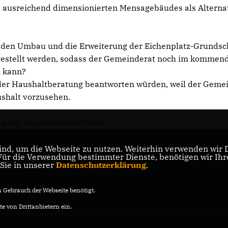
es ausreichend dimensionierten Mensagebäudes als Alterna
ür den Umbau und die Erweiterung der Eichenplatz-Grundsc
g gestellt werden, sodass der Gemeinderat noch im kommen
n kann?
or der Haushaltberatung beantworten würden, weil der Geme
ushalt vorzusehen.
en mit freundlichen Grüßen"
nd, um die Webseite zu nutzen. Weiterhin verwenden wir Di
r die Verwendung bestimmter Dienste, benötigen wir Ihre 
 Sie in unserer
Datenschutzerklärung
.
Gebrauch der Webseite benötigt.
e von Drittanbietern ein.