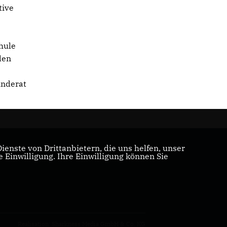
tive
hule
den
inderat
enste von Drittanbietern, die uns helfen, unser
Einwilligung. Ihre Einwilligung können Sie
Realisation: Sharkness Media GmbH & Co. KG