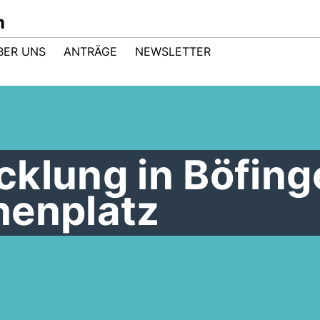
m
BER UNS
ANTRÄGE
NEWSLETTER
cklung in Böfing
henplatz