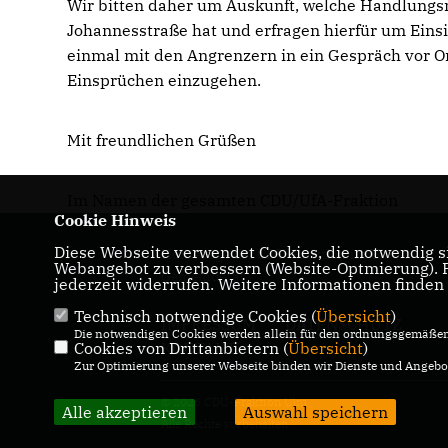
Wir bitten daher um Auskunft, welche Handlungsmö
Johannesstraße hat und erfragen hierfür um Einsi
einmal mit den Angrenzern in ein Gespräch vor 
Einsprüchen einzugehen.
Mit freundlichen Grüßen
Im Namen der gesamten CDU/UfA-Fraktion
Cookie Hinweis
Diese Webseite verwendet Cookies, die notwendig si
Homepage der CDU-Fraktion im Ulmer
Webangebot zu verbessern (Website-Optmierung). Fü
Gemeinderat
jederzeit widerrufen. Weitere Informationen finden
Technisch notwendige Cookies (
Übersicht
)
IMPRESSUM
DATENSCHUTZ
Die notwendigen Cookies werden allein für den ordnungsgemäßen 
Cookies von Drittanbietern (
KONTAKT
Übersicht
)
Zur Optimierung unserer Webseite binden wir Dienste und Angebot
© 2026 CDU-Fraktion Ulm
Alle akzeptieren
Auswahl speichern
Alle Rechte vorbehalten.