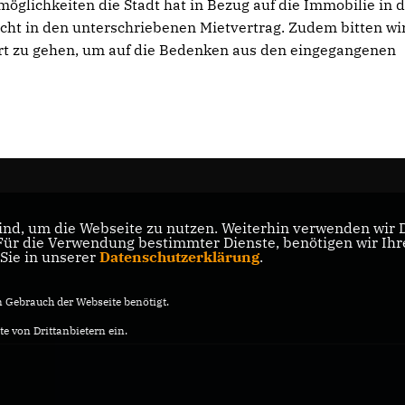
glichkeiten die Stadt hat in Bezug auf die Immobilie in 
cht in den unterschriebenen Mietvertrag. Zudem bitten wir
Ort zu gehen, um auf die Bedenken aus den eingegangenen
nd, um die Webseite zu nutzen. Weiterhin verwenden wir Di
r die Verwendung bestimmter Dienste, benötigen wir Ihre 
 Sie in unserer
Datenschutzerklärung
.
Gebrauch der Webseite benötigt.
e von Drittanbietern ein.