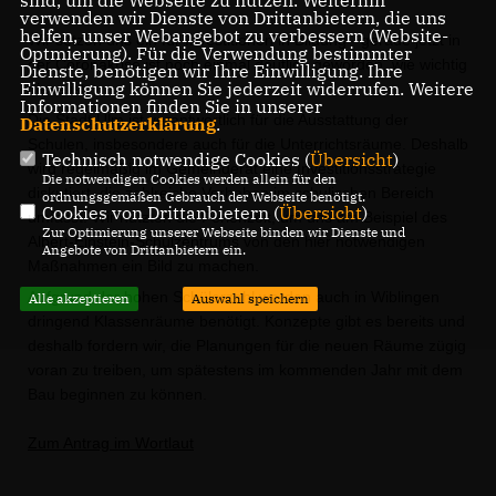
sind, um die Webseite zu nutzen. Weiterhin
verwenden wir Dienste von Drittanbietern, die uns
helfen, unser Webangebot zu verbessern (Website-
Wir setzen uns ein für Investitionen in Bildung - gerade jetzt in
Optmierung). Für die Verwendung bestimmter
der Coronakrise ist noch einmal deutlich geworden, wie wichtig
Dienste, benötigen wir Ihre Einwilligung. Ihre
Einwilligung können Sie jederzeit widerrufen. Weitere
diese ist.
Informationen finden Sie in unserer
Die Stadt Ulm ist verantwortlich für die Ausstattung der
Datenschutzerklärung
.
Schulen, insbesondere auch für die Unterrichtsräume. Deshalb
Technisch notwendige Cookies (
Übersicht
)
wird regelmäßig im Gemeinderat eine Investitionsstrategie
Die notwendigen Cookies werden allein für den
diskutiert, die zahlreiche Vorhaben im schulischen Bereich
ordnungsgemäßen Gebrauch der Webseite benötigt.
Cookies von Drittanbietern (
Übersicht
)
umfasst. Wir nutzten die Ferienzeit, um uns am Beispiel des
Zur Optimierung unserer Webseite binden wir Dienste und
Albert-Einstein-Schulzentrums von den hier notwendigen
Angebote von Drittanbietern ein.
Maßnahmen ein Bild zu machen.
Aufgrund der hohen Schülerzahl werden auch in Wiblingen
Alle akzeptieren
Auswahl speichern
dringend Klassenräume benötigt. Konzepte gibt es bereits und
deshalb fordern wir, die Planungen für die neuen Räume zügig
voran zu treiben, um spätestens im kommenden Jahr mit dem
Bau beginnen zu können.
Zum Antrag im Wortlaut