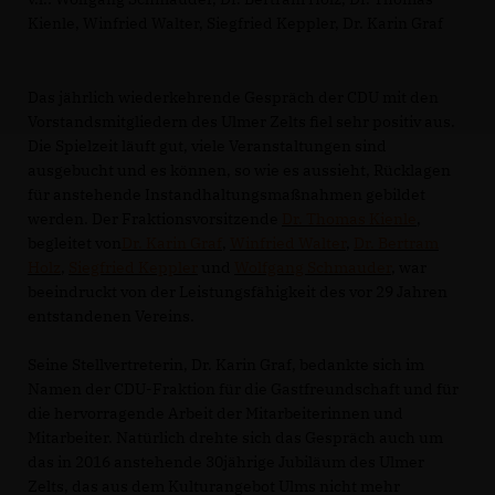
Kienle, Winfried Walter, Siegfried Keppler, Dr. Karin Graf
Das jährlich wiederkehrende Gespräch der CDU mit den
Vorstandsmitgliedern des Ulmer Zelts fiel sehr positiv aus.
Die Spielzeit läuft gut, viele Veranstaltungen sind
ausgebucht und es können, so wie es aussieht, Rücklagen
für anstehende Instandhaltungsmaßnahmen gebildet
werden. Der Fraktionsvorsitzende
Dr. Thomas Kienle
,
begleitet von
Dr. Karin Graf
,
Winfried Walter
,
Dr. Bertram
Holz
,
Siegfried Keppler
und
Wolfgang Schmauder
, war
beeindruckt von der Leistungsfähigkeit des vor 29 Jahren
entstandenen Vereins.
Seine Stellvertreterin, Dr. Karin Graf, bedankte sich im
Namen der CDU-Fraktion für die Gastfreundschaft und für
die hervorragende Arbeit der Mitarbeiterinnen und
Mitarbeiter. Natürlich drehte sich das Gespräch auch um
das in 2016 anstehende 30jährige Jubiläum des Ulmer
Zelts, das aus dem Kulturangebot Ulms nicht mehr