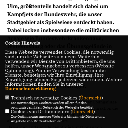
Ulm, größtenteils handelt sich dabei um
Kampfjets der Bundeswehr, die unser
Stadtgebiet als Spielwiese entdeckt haben.
Dabei locken insbesondere die militärischen
Areale wie Bundeswehrkrankenhaus,
Cookie Hinweis
Wilhelmsburg oder das Übungsgelände in
Diese Webseite verwendet Cookies, die notwendig
Dornstadt.
sind, um die Webseite zu nutzen. Weiterhin
verwenden wir Dienste von Drittanbietern, die uns
helfen, unser Webangebot zu verbessern (Website-
Optmierung). Für die Verwendung bestimmter
Dienste, benötigen wir Ihre Einwilligung. Ihre
Die Antwort von Oberbürgermeister Gönner
Einwilligung können Sie jederzeit widerrufen. Weitere
Informationen finden Sie in unserer
finden Sie am Ende des Antrages.
Datenschutzerklärung
.
Technisch notwendige Cookies (
Übersicht
)
Es steht uns nicht an, Sinn und Zweck dieser Übungsflüge
Die notwendigen Cookies werden allein für den
ordnungsgemäßen Gebrauch der Webseite benötigt.
zu hinterfragen, aber manchmal kommen einem schon die
Cookies von Drittanbietern (
Übersicht
)
Zweifel, ob das Schauspiel am Himmel nicht auch
Zur Optimierung unserer Webseite binden wir Dienste und
abgespeckt möglich sein könnte.
Angebote von Drittanbietern ein.
Da werden Luftangriffe geübt, die Funktionen von