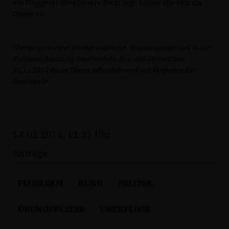
ein Fluggerät über unsere Stadt fegt, halten alle sich die
Ohren zu.
Oberbürgermeister Gönner antwortet, dass voraussichtlich in der
Fachbereichssitzung Stadtverkehr, Bau und Umwelt vom
25.11.2014 dieses Thema behandelt wird mit Vertretern der
Bundewehr
14.02.2014, 11:31 Uhr
Anträge
FLUGLäRM
BUND
MILITäR
ÜBUNGSPLäTZE
ÜBERFLüGE