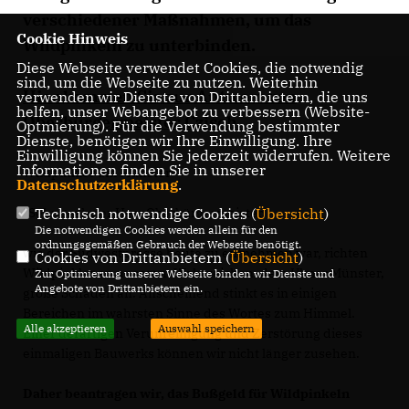
verschiedener Maßnahmen, um das
Cookie Hinweis
Wildpinkeln zu unterbinden.
Diese Webseite verwendet Cookies, die notwendig
sind, um die Webseite zu nutzen. Weiterhin
Hier kommen Sie zur Antwort von
verwenden wir Dienste von Drittanbietern, die uns
helfen, unser Webangebot zu verbessern (Website-
Oberbürgermeister Czisch.
Optmierung). Für die Verwendung bestimmter
Dienste, benötigen wir Ihre Einwilligung. Ihre
Einwilligung können Sie jederzeit widerrufen. Weitere
Informationen finden Sie in unserer
Wildpinkler am Münster
Datenschutzerklärung
.
"Sehr geehrter Herr Oberbürgermeister,
Technisch notwendige Cookies (
Übersicht
)
Die notwendigen Cookies werden allein für den
ordnungsgemäßen Gebrauch der Webseite benötigt.
wie der Südwestpresse heute zu entnehmen war, richten
Cookies von Drittanbietern (
Übersicht
)
Wildpinkler an unserem Wahrzeichen, dem Ulmer Münster,
Zur Optimierung unserer Webseite binden wir Dienste und
Angebote von Drittanbietern ein.
große Schäden an. Anscheinend stinkt es in einigen
Bereichen im wahrsten Sinne des Wortes zum Himmel.
Alle akzeptieren
Auswahl speichern
Einer derartigen Verunreinigung und Zerstörung dieses
einmaligen Bauwerks können wir nicht länger zusehen.
Daher beantragen wir, das Bußgeld für Wildpinkeln