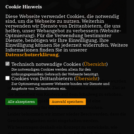
Cookie Hinweis
Diese Webseite verwendet Cookies, die notwendig
sind, um die Webseite zu nutzen. Weiterhin
verwenden wir Dienste von Drittanbietern, die uns
helfen, unser Webangebot zu verbessern (Website-
Optmierung). Für die Verwendung bestimmter
Dienste, benötigen wir Ihre Einwilligung. Ihre
Einwilligung können Sie jederzeit widerrufen. Weitere
Informationen finden Sie in unserer
Datenschutzerklärung
.
Der Antrag im Wortlaut
Technisch notwendige Cookies (
Übersicht
)
Sehr geehrter Herr Oberbürgermeister,
Die notwendigen Cookies werden allein für den
ordnungsgemäßen Gebrauch der Webseite benötigt.
Cookies von Drittanbietern (
Übersicht
)
an vielen Stellen in den Stadtteilen und Ortschaften wurden
Zur Optimierung unserer Webseite binden wir Dienste und
in der Vergangenheit Tempo-30-Zonen eingerichtet. Ziel ist
Angebote von Drittanbietern ein.
die Sicherheit von Kindern auf dem Schulweg zu erhöhen,
die Aufenthaltsqualität zu verbessern und eine
Alle akzeptieren
Auswahl speichern
Lärmminderung für die Anwohner zu erreichen.
Leider bekommen wir immer wieder Beschwerden, dass die
Geschwindigkeiten nicht eingehalten werden.
Wir beantragen deshalb ein Konzept zu entwickeln, wie
durch bauliche Maßnahmen, wie z.B. durch Verengungen