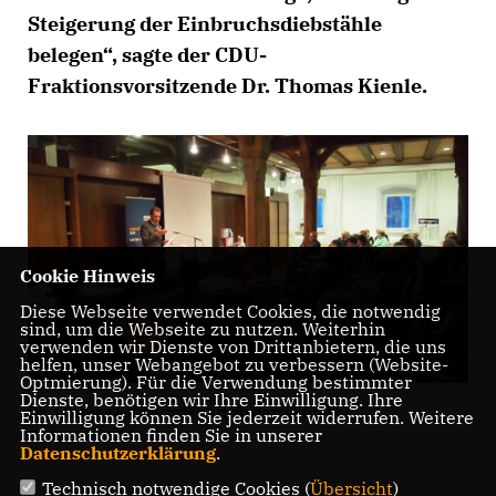
Steigerung der Einbruchsdiebstähle
belegen“, sagte der CDU-
Fraktionsvorsitzende Dr. Thomas Kienle.
Cookie Hinweis
Diese Webseite verwendet Cookies, die notwendig
sind, um die Webseite zu nutzen. Weiterhin
verwenden wir Dienste von Drittanbietern, die uns
helfen, unser Webangebot zu verbessern (Website-
Optmierung). Für die Verwendung bestimmter
Dienste, benötigen wir Ihre Einwilligung. Ihre
Dr. Thomas Kienle referiert zu den aktuellen
Einwilligung können Sie jederzeit widerrufen. Weitere
Informationen finden Sie in unserer
Einbruchszahlen.
Datenschutzerklärung
.
Technisch notwendige Cookies (
Übersicht
)