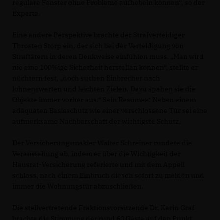
reguläre Fenster ohne Probleme aufhebeln können“, so der
Experte.
Eine andere Perspektive brachte der Strafverteidiger
Throsten Storp ein, der sich bei der Verteidigung von
Straftätern in deren Denkweise einfühlen muss. „Man wird
nie eine 100%ige Sicherheit herstellen können“, stellte er
nüchtern fest, „doch suchen Einbrecher nach
lohnenswerten und leichten Zielen. Dazu spähen sie die
Objekte immer vorher aus.“ Sein Resümee: Neben einem
adäquaten Basisschutz wie einer verschlossene Tür sei eine
aufmerksame Nachbarschaft der wichtigste Schutz.
Der Versicherungsmakler Walter Schreiner rundete die
Veranstaltung ab, indem er über die Wichtigkeit der
Hausrat-Versicherung referierte und mit dem Appell
schloss, nach einem Einbruch diesen sofort zu melden und
immer die Wohnungstür abzuschließen.
Die stellvertretende Fraktionsvorsitzende Dr. Karin Graf
brachte die Stimmung der rund 60 Gäste auf den Punkt.