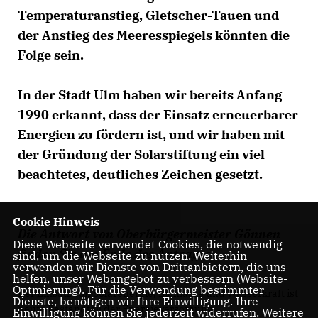
Temperaturanstieg, Gletscher-Tauen und
der Anstieg des Meeresspiegels könnten die
Folge sein.
In der Stadt Ulm haben wir bereits Anfang
1990 erkannt, dass der Einsatz erneuerbarer
Energien zu fördern ist, und wir haben mit
der Gründung der Solarstiftung ein viel
beachtetes, deutliches Zeichen gesetzt.
Cookie Hinweis
Die Antwort von Oberbürgermeister Gönnen
Diese Webseite verwendet Cookies, die notwendig
finden Sie am Ende des Antrages.
sind, um die Webseite zu nutzen. Weiterhin
verwenden wir Dienste von Drittanbietern, die uns
helfen, unser Webangebot zu verbessern (Website-
Optmierung). Für die Verwendung bestimmter
Der Einsatz von Solarenergie, Biomasse und Wasserkraft ist
Dienste, benötigen wir Ihre Einwilligung. Ihre
heute Bestandteil der Energieversorgung.
Einwilligung können Sie jederzeit widerrufen. Weitere