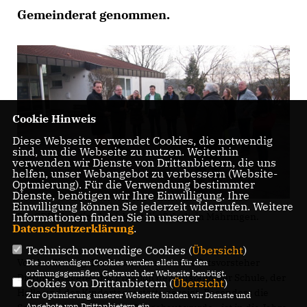
Gemeinderat genommen.
Cookie Hinweis
Diese Webseite verwendet Cookies, die notwendig
sind, um die Webseite zu nutzen. Weiterhin
verwenden wir Dienste von Drittanbietern, die uns
helfen, unser Webangebot zu verbessern (Website-
Optmierung). Für die Verwendung bestimmter
Dienste, benötigen wir Ihre Einwilligung. Ihre
Einwilligung können Sie jederzeit widerrufen. Weitere
Informationen finden Sie in unserer
Die CDU-Fraktion besichtigt die Schule in Mähringen.
Datenschutzerklärung
.
Technisch notwendige Cookies (
Übersicht
)
Vor der Sitzung des Ortschaftsrates hat Ortsvorsteher
Die notwendigen Cookies werden allein für den
ordnungsgemäßen Gebrauch der Webseite benötigt.
Dietmar Wegerer der Fraktion den Zustand der Schule, der
Cookies von Drittanbietern (
Übersicht
)
Halle und der Kindertagesstätte gezeigt. Besonders die
Zur Optimierung unserer Webseite binden wir Dienste und
Angebote von Drittanbietern ein.