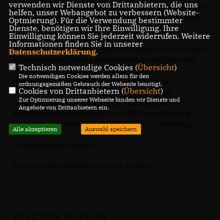
verwenden wir Dienste von Drittanbietern, die uns
Fertigstellung des 1. BA bis Ende 2027 und Beginn des 2. BA
helfen, unser Webangebot zu verbessern (Website-
Anfang 2028 erstrebenswert. Unserem Wissenstand nach
Optmierung). Für die Verwendung bestimmter
Dienste, benötigen wir Ihre Einwilligung. Ihre
liegen schulseitig bereits Raumprogramme vor.
Einwilligung können Sie jederzeit widerrufen. Weitere
Informationen finden Sie in unserer
Wir bitten klar darzulegen, was die Gründe dafür sind, dass
Datenschutzerklärung
.
der bestehende Zeitplan erneut verschoben werden soll.
Technisch notwendige Cookies (
Übersicht
)
Wir beantragen zu prüfen, ob die ganze Palette an
Die notwendigen Cookies werden allein für den
Möglichkeiten ausgeschöpft worden ist, um eine
ordnungsgemäßen Gebrauch der Webseite benötigt.
Cookies von Drittanbietern (
Übersicht
)
beschleunigte Beauftragung, Durchführung und
Zur Optimierung unserer Webseite binden wir Dienste und
Fertigstellung zu ermöglichen und um finanzielle
Angebote von Drittanbietern ein.
Anreizinstrumente im Hinblick auf die Bauausführung,
ganz nach dem Motto „Wo ein Wille ist, ist auch ein Weg“.
Alle akzeptieren
Auswahl speichern
Mit freundlichen Grüßen
Im Namen der gesamten CDU/UfA-Fraktion
17.12.2024, 06:24 Uhr