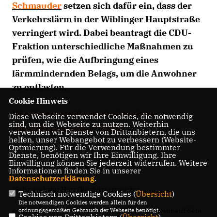
Schmauder
setzen sich dafür ein, dass der
Verkehrslärm in der Wiblinger Hauptstraße
verringert wird. Dabei beantragt die CDU-
Fraktion unterschiedliche Maßnahmen zu
prüfen, wie die Aufbringung eines
lärmmindernden Belags, um die Anwohner
zu entlasten.
Cookie Hinweis
Hier kommen Sie zur Antwort von
Diese Webseite verwendet Cookies, die notwendig
sind, um die Webseite zu nutzen. Weiterhin
Oberbürgermeister Czisch.
verwenden wir Dienste von Drittanbietern, die uns
helfen, unser Webangebot zu verbessern (Website-
Optmierung). Für die Verwendung bestimmter
Dienste, benötigen wir Ihre Einwilligung. Ihre
Einwilligung können Sie jederzeit widerrufen. Weitere
Der Antrag im Wortlaut:
Informationen finden Sie in unserer
Datenschutzerklärung
.
"Sehr geehrter Herr Oberbürgermeister,
Technisch notwendige Cookies (
Übersicht
)
Die notwendigen Cookies werden allein für den
es ist immer wieder eindrucksvoll, Dinge nicht nur auf dem
ordnungsgemäßen Gebrauch der Webseite benötigt.