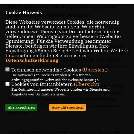
Die Antwort von Oberbürgermeister Gönner
Cookie Hinweis
finden Sie am Ende des Antrages:
Diese Webseite verwendet Cookies, die notwendig
sind, um die Webseite zu nutzen. Weiterhin
verwenden wir Dienste von Drittanbietern, die uns
helfen, unser Webangebot zu verbessern (Website-
Das war nicht grün, nicht orange, das war ROT. Der
Optmierung). Für die Verwendung bestimmter
Dienste, benötigen wir Ihre Einwilligung. Ihre
Verkehrsabfluss aus dem Parkplatz der Ratiopharm Arena
Einwilligung können Sie jederzeit widerrufen. Weitere
läuft nicht nur bei Basketballspielen, sondern auch bei den
Informationen finden Sie in unserer
meisten anderen Veranstaltungen sehr zäh. Teils müssen
Datenschutzerklärung
.
die Besucher eine Stunde und mehr warten, bis sie sich auf
Technisch notwendige Cookies (
Übersicht
)
den Heimweg machen können.
Die notwendigen Cookies werden allein für den
ordnungsgemäßen Gebrauch der Webseite benötigt.
Cookies von Drittanbietern (
Übersicht
)
Das sollte nicht sein. Ich beantrage, dass die Stadt Ulm sich
Zur Optimierung unserer Webseite binden wir Dienste und
mit der Stadt Neu-Ulm und dem Betreiber der Ratiopharm
Angebote von Drittanbietern ein.
Arena in Verbindung setzt, um den Verkehrsabfluss zu
optimieren, so dass lange Wartezeiten der Vergangenheit
Alle akzeptieren
Auswahl speichern
angehören.
Oberbürgermeister Gönner antwortet, dass insgesamt zu prüfen