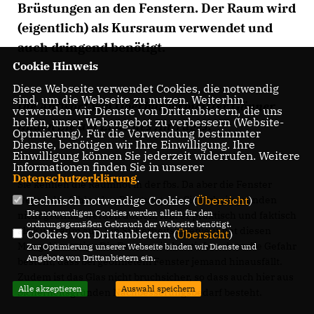
Brüstungen an den Fenstern. Der Raum wird
(eigentlich) als Kursraum verwendet und
auch dringend benötigt.
Cookie Hinweis
Diese Webseite verwendet Cookies, die notwendig
sind, um die Webseite zu nutzen. Weiterhin
Die Antwort von Oberbürgermeister Gönner
verwenden wir Dienste von Drittanbietern, die uns
helfen, unser Webangebot zu verbessern (Website-
finden Sie am Ende des Antrages:
Optmierung). Für die Verwendung bestimmter
Dienste, benötigen wir Ihre Einwilligung. Ihre
Einwilligung können Sie jederzeit widerrufen. Weitere
Informationen finden Sie in unserer
Datenschutzerklärung
.
Sie kennen die Raumnot in der fbs. Da aber die Fenster
Technisch notwendige Cookies (
Übersicht
)
wegen der fehlenden Brüstung aus Sicherheitsgründen
Die notwendigen Cookies werden allein für den
nicht geöffnet werden dürfen, fällt er praktisch und faktisch
ordnungsgemäßen Gebrauch der Webseite benötigt.
als Kursraum aus. Ein Sicherheitsingenieur hat diesen
Cookies von Drittanbietern (
Übersicht
)
Mangel bestätigt: Die Fenster sind zu tief, so dass die Gefahr
Zur Optimierung unserer Webseite binden wir Dienste und
Angebote von Drittanbietern ein.
besteht, dass bei geöffnetem Fenster jemand hinausfällt.
Zudem ist das Glas nicht bruchsicher, so dass auch hier aus
Alle akzeptieren
Auswahl speichern
Sicherheitsgründen Nachbesserungsbedarf besteht.