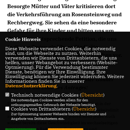
Besorgte Mütter und Väter kritisieren dort
die Verkehrsführung am Rosensteinweg und
Rechbergweg. Sie sehen da eine besondere
Gefahr für ihre Kinder und bitten uns um
Hilfe. Eine entsprechende Petition, die uns
Cookie Hinweis
in diesen Tagen als Ulmer Stadträte
Diese Webseite verwendet Cookies, die notwendig
sind, um die Webseite zu nutzen. Weiterhin
zugeleitet wurde, liegt Ihnen inzwischen vor.
verwenden wir Dienste von Drittanbietern, die uns
helfen, unser Webangebot zu verbessern (Website-
Optmierung). Für die Verwendung bestimmter
Dienste, benötigen wir Ihre Einwilligung. Ihre
Einwilligung können Sie jederzeit widerrufen. Weitere
Die Antwort von Oberbürgermeister Gönner
Informationen finden Sie in unserer
Datenschutzerklärung
.
finden Sie am Ende des Antrages:
Technisch notwendige Cookies (
Übersicht
)
Die notwendigen Cookies werden allein für den
Ein Termin vor Ort zeigt das Problem. Zwar liegt in der
ordnungsgemäßen Gebrauch der Webseite benötigt.
Cookies von Drittanbietern (
Übersicht
)
beschriebenen Zone ein generelles Geschwindigkeitslimit
Zur Optimierung unserer Webseite binden wir Dienste und
auf 30 km/h vor, daran hält sich jedoch nicht jeder. Auch
Angebote von Drittanbietern ein.
scheint bereits diese Geschwindigkeit im wechselseitigen
Miteinander von Radfahrern, Fußgängern und