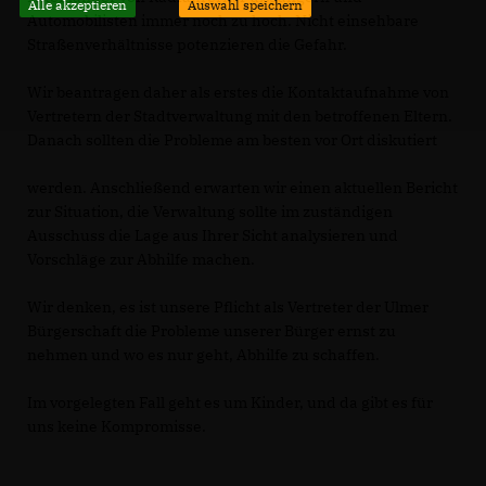
Alle akzeptieren
Auswahl speichern
Automobilisten immer noch zu hoch. Nicht einsehbare
Straßenverhältnisse potenzieren die Gefahr.
Wir beantragen daher als erstes die Kontaktaufnahme von
Vertretern der Stadtverwaltung mit den betroffenen Eltern.
Danach sollten die Probleme am besten vor Ort diskutiert
werden. Anschließend erwarten wir einen aktuellen Bericht
zur Situation, die Verwaltung sollte im zuständigen
Ausschuss die Lage aus Ihrer Sicht analysieren und
Vorschläge zur Abhilfe machen.
Wir denken, es ist unsere Pflicht als Vertreter der Ulmer
Bürgerschaft die Probleme unserer Bürger ernst zu
nehmen und wo es nur geht, Abhilfe zu schaffen.
Im vorgelegten Fall geht es um Kinder, und da gibt es für
uns keine Kompromisse.