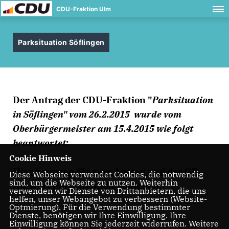
CDU-Fraktion Ulm
Parksituation Söflingen
Der Antrag der CDU-Fraktion "
Parksituation
in Söflingen" vom 26.2.2015
wurde vom
Oberbürgermeister am 15.4.2015 wie folgt
beantwortet
:
Cookie Hinweis
Hier kommen Sie zum Antrag und der OB-
Diese Webseite verwendet Cookies, die notwendig
sind, um die Webseite zu nutzen. Weiterhin
Antwort Parksituation Söflingen.
verwenden wir Dienste von Drittanbietern, die uns
helfen, unser Webangebot zu verbessern (Website-
Optmierung). Für die Verwendung bestimmter
Dienste, benötigen wir Ihre Einwilligung. Ihre
Einwilligung können Sie jederzeit widerrufen. Weitere