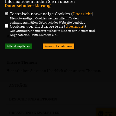
Informationen finden Sie in unserer
Datenschutzerklärung
.
Technisch notwendige Cookies (
Übersicht
)
Die notwendigen Cookies werden allein für den
ordnungsgemäßen Gebrauch der Webseite benötigt.
Cookies von Drittanbietern (
Übersicht
)
17.04.2015, 11:39 Uhr
Zur Optimierung unserer Webseite binden wir Dienste und
Angebote von Drittanbietern ein.
Anträge
Alle akzeptieren
Auswahl speichern
Unsere Themen
Hier erhalten Sie einen Überblick über unsere Themen.
ANTRÄGE
BESUCHE UND AKTIONEN
PRESSE UND NEWSLETTER