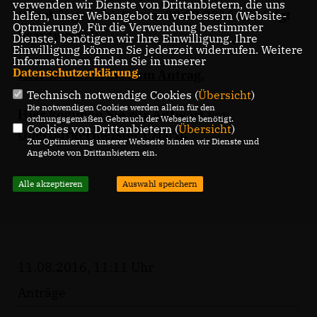
verwenden wir Dienste von Drittanbietern, die uns
Oberbürgermeister am 08.08.2016 wie folgt
helfen, unser Webangebot zu verbessern (Website-
Optmierung). Für die Verwendung bestimmter
beantwortet:
Dienste, benötigen wir Ihre Einwilligung. Ihre
Einwilligung können Sie jederzeit widerrufen. Weitere
Informationen finden Sie in unserer
Datenschutzerklärung
.
Hier kommen Sie zum Antrag.
Technisch notwendige Cookies (
Übersicht
)
Die notwendigen Cookies werden allein für den
Hier kommen Sie zur Antwort von
ordnungsgemäßen Gebrauch der Webseite benötigt.
Cookies von Drittanbietern (
Übersicht
)
Oberbürgermeister Czisch.
Zur Optimierung unserer Webseite binden wir Dienste und
Angebote von Drittanbietern ein.
Alle akzeptieren
Auswahl speichern
11.08.2016, 11:11 Uhr
Anträge