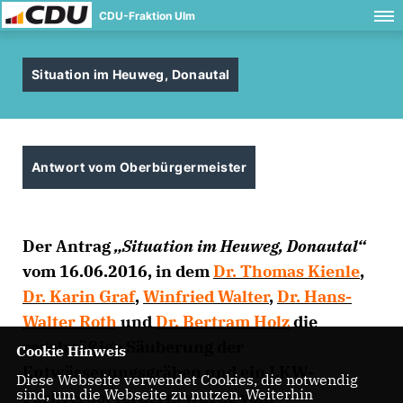
CDU-Fraktion Ulm
Situation im Heuweg, Donautal
Antwort vom Oberbürgermeister
Der Antrag
Situation im Heuweg, Donautal“
vom 16.06.2016, in dem
Dr. Thomas Kienle
,
Dr. Karin Graf
,
Winfried Walter
,
Dr. Hans-
Walter Roth
und
Dr. Bertram Holz
die
regelmäßige Säuberung der
Cookie Hinweis
Entwässerungsgräben und ein LKW-
Diese Webseite verwendet Cookies, die notwendig
sind, um die Webseite zu nutzen. Weiterhin
Parkverbot fordern, wurde vom