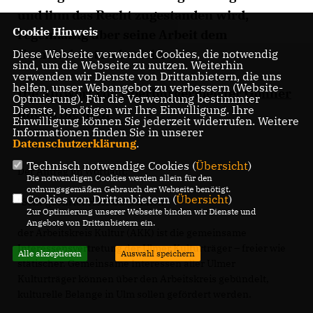
und ihm das Recht zugestanden wird,
Cookie Hinweis
regelmäßig über seine Arbeit dem
Gemeinderat zu berichten.
Diese Webseite verwendet Cookies, die notwendig
sind, um die Webseite zu nutzen. Weiterhin
verwenden wir Dienste von Drittanbietern, die uns
helfen, unser Webangebot zu verbessern (Website-
Die Antwort von Oberbürgermeister Gönner
Optmierung). Für die Verwendung bestimmter
Dienste, benötigen wir Ihre Einwilligung. Ihre
finden Sie hier.
Einwilligung können Sie jederzeit widerrufen. Weitere
Informationen finden Sie in unserer
Datenschutzerklärung
.
Technisch notwendige Cookies (
Übersicht
)
Der Antrag im Wortlaut:
Die notwendigen Cookies werden allein für den
ordnungsgemäßen Gebrauch der Webseite benötigt.
Cookies von Drittanbietern (
Übersicht
)
"Sehr geehrter Herr OB Gönner,
Zur Optimierung unserer Webseite binden wir Dienste und
Angebote von Drittanbietern ein.
der Arbeitskreis Kultur (AKK) ist die gemeinsame
Interessensvertretung der Ulmer Kulturträger – freier wie
Alle akzeptieren
Auswahl speichern
stätischer. Gemeinsame Interessen aller Ulmer
Kulturträger können über den Arbeitskreis gebündelt,
kulturelle Belange in Ulm sollen gefördert werden.