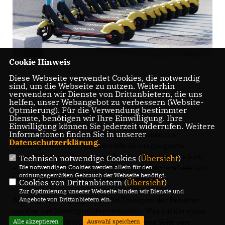
Cookie Hinweis
Diese Webseite verwendet Cookies, die notwendig
sind, um die Webseite zu nutzen. Weiterhin
Der Antrag im Wortlaut:
verwenden wir Dienste von Drittanbietern, die uns
helfen, unser Webangebot zu verbessern (Website-
Optmierung). Für die Verwendung bestimmter
Sehr geehrter Herr Oberbürgermeister,
Dienste, benötigen wir Ihre Einwilligung. Ihre
Einwilligung können Sie jederzeit widerrufen. Weitere
Informationen finden Sie in unserer
die Wilhelmsburg und der Burggraben sollen zur
Datenschutzerklärung
.
Landesgartenschau 2030 zentrale Austragungsorte
darstellen. Deren Lage mit steilen Anstiegen stellt jedoch
Technisch notwendige Cookies (
Übersicht
)
Die notwendigen Cookies werden allein für den
eine erhebliche Herausforderung für die barrierefreie und
ordnungsgemäßen Gebrauch der Webseite benötigt.
komfortable Erschließung des Geländes dar.
Cookies von Drittanbietern (
Übersicht
)
Zur Optimierung unserer Webseite binden wir Dienste und
Angebote von Drittanbietern ein.
Bisherige Überlegungen für den Transport der Besucher
wurden aus Kostengründen verworfen. Was auf der einen
Alle akzeptieren
Auswahl speichern
Seite bedauerlich ist, kann auf der anderen Seite eine