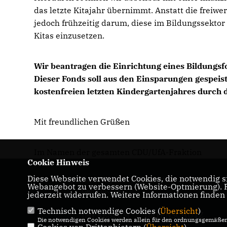
das letzte Kitajahr übernimmt. Anstatt die freiw
jedoch frühzeitig darum, diese im Bildungssektor
Kitas einzusetzen.
Wir beantragen die Einrichtung eines Bildungsf
Dieser Fonds soll aus den Einsparungen gespeis
kostenfreien letzten Kindergartenjahres durch 
Mit freundlichen Grüßen
Im Namen der gesamten CDU/UfA-Fraktion
Cookie Hinweis
Diese Webseite verwendet Cookies, die notwendig si
Homepage der CDU-Fraktion im Ulmer
Webangebot zu verbessern (Website-Optmierung). Fü
Gemeinderat
jederzeit widerrufen. Weitere Informationen finden
Technisch notwendige Cookies (
Übersicht
)
IMPRESSUM
DATENSCHUTZ
Die notwendigen Cookies werden allein für den ordnungsgemäßen 