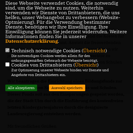
Diese Webseite verwendet Cookies, die notwendig
Sondierungspapier gehen wir fest von einer Umsetzung
sind, um die Webseite zu nutzen. Weiterhin
aus. Wir begrüßen diesen wichtigen Schritt zur Stärkung
verwenden wir Dienste von Drittanbietern, die uns
helfen, unser Webangebot zu verbessern (Website-
der frühkindlichen Bildung ausdrücklich.
Optmierung). Für die Verwendung bestimmter
Dienste, benötigen wir Ihre Einwilligung. Ihre
Hierdurch rechnen wir absehbar mit einer finanziellen
Einwilligung können Sie jederzeit widerrufen. Weitere
Informationen finden Sie in unserer
Entlastung für die Stadt Ulm, wenn das Land die Kosten für
Datenschutzerklärung
.
das letzte Kitajahr übernimmt. Anstatt die freiwerdenden
Mittel dem allgemeinen Haushalt zuzuführen, bitten wir
Technisch notwendige Cookies (
Übersicht
)
jedoch frühzeitig darum, diese im Bildungssektor zu
Die notwendigen Cookies werden allein für den
ordnungsgemäßen Gebrauch der Webseite benötigt.
belassen und insbesondere für die Sanierung von Schulen
Cookies von Drittanbietern (
Übersicht
)
und Kitas einzusetzen.
Zur Optimierung unserer Webseite binden wir Dienste und
Angebote von Drittanbietern ein.
Wir beantragen die Einrichtung eines Bildungsfonds zur
Finanzierung von Sanierungen bei Kitas und Schulen.
Alle akzeptieren
Auswahl speichern
Dieser Fonds soll aus den Einsparungen gespeist werden,
die der Stadt Ulm durch die Einführung des kostenfreien
letzten Kindergartenjahres durch die designierte
Landesregierung entstehen werden.
Mit freundlichen Grüßen