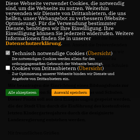
Diese Webseite verwendet Cookies, die notwendig
Sondierungspapier gehen wir fest von einer Umsetzung
sind, um die Webseite zu nutzen. Weiterhin
aus. Wir begrüßen diesen wichtigen Schritt zur Stärkung
verwenden wir Dienste von Drittanbietern, die uns
helfen, unser Webangebot zu verbessern (Website-
der frühkindlichen Bildung ausdrücklich.
Optmierung). Für die Verwendung bestimmter
Dienste, benötigen wir Ihre Einwilligung. Ihre
Hierdurch rechnen wir absehbar mit einer finanziellen
Einwilligung können Sie jederzeit widerrufen. Weitere
Informationen finden Sie in unserer
Entlastung für die Stadt Ulm, wenn das Land die Kosten für
Datenschutzerklärung
.
das letzte Kitajahr übernimmt. Anstatt die freiwerdenden
Mittel dem allgemeinen Haushalt zuzuführen, bitten wir
Technisch notwendige Cookies (
Übersicht
)
jedoch frühzeitig darum, diese im Bildungssektor zu
Die notwendigen Cookies werden allein für den
ordnungsgemäßen Gebrauch der Webseite benötigt.
belassen und insbesondere für die Sanierung von Schulen
Cookies von Drittanbietern (
Übersicht
)
und Kitas einzusetzen.
Zur Optimierung unserer Webseite binden wir Dienste und
Angebote von Drittanbietern ein.
Wir beantragen die Einrichtung eines Bildungsfonds zur
Finanzierung von Sanierungen bei Kitas und Schulen.
Alle akzeptieren
Auswahl speichern
Dieser Fonds soll aus den Einsparungen gespeist werden,
die der Stadt Ulm durch die Einführung des kostenfreien
letzten Kindergartenjahres durch die designierte
Landesregierung entstehen werden.
Mit freundlichen Grüßen