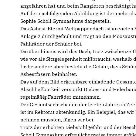
angefahren hat und beim Rangieren beschädigt ha
Auf der nachfolgenden Abbildung ist der mehr als
Sophie Scholl Gymnasiums dargestellt.
Das Asbest-Eternit Wellpappendach ist an vielen 
Anlage 2 durchgefault und trägt an den Moosaust
Fahhräder der Schüler bei.
Darüber hinaus wird das Dach, trotz zwischenzei
wie vor als Sitzgelegenheit mißbraucht, weshalb 
Insbesondere aber besteht die Gefahr, dass Schü
Asbestfasern beinhaltet.
Das auf dem Bild erkennbare einladende Gesamt
Abschließbarkeit verstärkt Diebes- und Helerban
regelmäßig Fahrräder mitnehmen.
Der Gesamtsachschaden der letzten Jahre an Zers
ist im Rektorat aktenkundig. Ein Beispiel, das wi
nehmen mussten, fügen wir bei.
Trotz der erhöhten Diebstahlgefahr und der Besc
Scholl Gymnasium erfreulicherweise immer größer