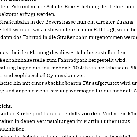
 dem Fahrrad an die Schule. Eine Erhebung der Lehrer und
Rektorat erfragt werden.
Straßenbahn in der Beyerstrasse nun ein direkter Zugang
tellt werden, was insbesondere in dem Fall trägt, wenn be
d dann das Fahrrad in die Straßenbahn mitgenommen werd
 dass bei der Planung des dieses Jahr herzustellenden
ßenbahnhaltestelle zum Fahrradpark hergestellt wird.
ltung liegen die seit mehr als 10 Jahren bestehenden Plä
s und Sophie Scholl Gymnasium vor.
lseite hin mit einer abschließbaren Tür aufgerüstet wird u
dige und angemessene Fassungsvermögen für die mehr als 
icht.
uther Kirche profitieren ebenfalls von dem Vorhaben, kön
 Zeiten in denen Veranstaltungen im Martin Luther Haus
nutznießen.
chen der Schule und der Luther Gemeinde beabsichtigt.