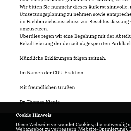
Wir bitten Sie nunmehr dieses äußerst sinnvolle
Umsetzungsplanung zu nehmen sowie entspreche
im Fachbereichsausschuss zur Beschlussfassung 
umzusetzen.
Überdies regen wir eine Begehung mit der Abteil
Rekultivierung der derzeit abgesperrten Parkflä
Mündliche Erklärungen folgen zeitnah.
Im Namen der CDU-Fraktion
Mit freundlichen Grüßen
Dr. Thomas Kienle
Cookie Hinweis
Diese Webseite verwendet Cookies, die notwendig si
Homepage der CDU-Fraktion im Ulmer
Webangebot zu verbessern (Website-Optmierung). Fü