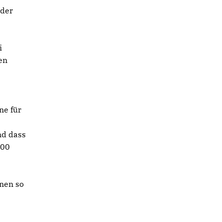
 der
i
en
ne für
nd dass
500
nen so