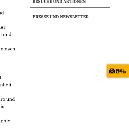
BESUCHE UND AKTIONEN
nd
PRESSE UND NEWSLETTER
der
rn und
en nach
d
enheit
uro und
is
ophie