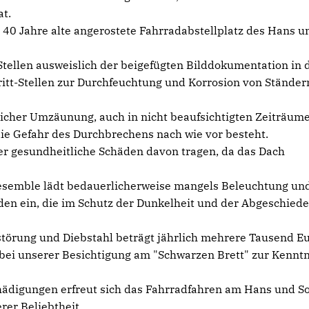
t.
 40 Jahre alte angerostete Fahrradabstellplatz des Hans u
Stellen ausweislich der beigefügten Bilddokumentation in 
ritt-Stellen zur Durchfeuchtung und Korrosion von Stände
tlicher Umzäunung, auch in nicht beaufsichtigten Zeiträum
die Gefahr des Durchbrechens nach wie vor besteht.
ler gesundheitliche Schäden davon tragen, da das Dach
esemble lädt bedauerlicherweise mangels Beleuchtung un
den ein, die im Schutz der Dunkelheit und der Abgeschied
törung und Diebstahl beträgt jährlich mehrere Tausend E
r bei unserer Besichtigung am "Schwarzen Brett" zur Kenntn
hädigungen erfreut sich das Fahrradfahren am Hans und S
er Beliebtheit.