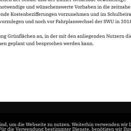
, notwendige und wünschenswerte Vorhaben in die zeitnahe
nde Kostenbezifferungen vorzunehmen und im Schulbeira
vorzulegen und noch vor Fahrplanwechsel der SWU in 201
ung Grünflächen an, in der mit den anliegenden Nutzern di
chen geplant und besprochen werden kann.
nd, um die Webseite zu nutzen. Weiterhin verwenden wir Di
r die Verwendung bestimmter Dienste, benötigen wir Ihre 