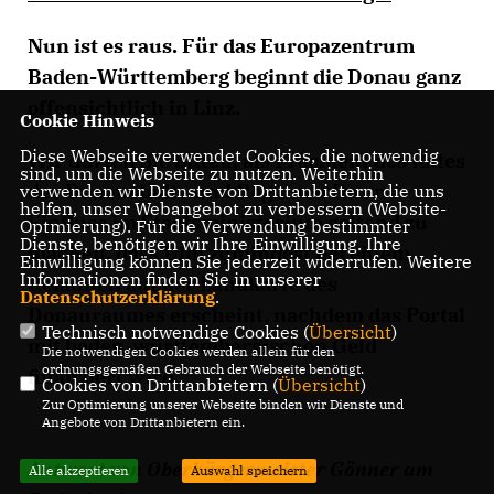
Nun ist es raus. Für das Europazentrum
Baden-Württemberg beginnt die Donau ganz
offensichtlich in Linz.
Cookie Hinweis
Diese Webseite verwendet Cookies, die notwendig
Wir dürfen Sie bitten, als Präsident des Rates
sind, um die Webseite zu nutzen. Weiterhin
der Donaustädte und Regionen Ihren
verwenden wir Dienste von Drittanbietern, die uns
helfen, unser Webangebot zu verbessern (Website-
Einfluss im Staatsministerium geltend zu
Optmierung). Für die Verwendung bestimmter
Dienste, benötigen wir Ihre Einwilligung. Ihre
machen, dass Ulm zumindest bei einem
Einwilligung können Sie jederzeit widerrufen. Weitere
Informationen finden Sie in unserer
Relaunch auf der Landkarte des
Datenschutzerklärung
.
Donauraumes erscheint, nachdem das Portal
Technisch notwendige Cookies (
Übersicht
)
mit baden-württembergischen Geld
Die notwendigen Cookies werden allein für den
ordnungsgemäßen Gebrauch der Webseite benötigt.
finanziert wird.
Cookies von Drittanbietern (
Übersicht
)
Zur Optimierung unserer Webseite binden wir Dienste und
Angebote von Drittanbietern ein.
Antwort von Oberbürgermeister Gönner am
Alle akzeptieren
Auswahl speichern