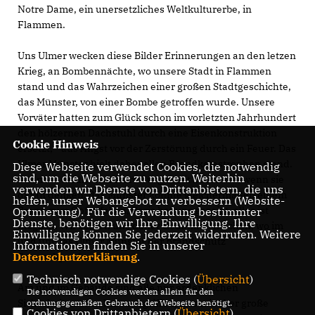
Notre Dame, ein unersetzliches Weltkulturerbe, in
Flammen.
Uns Ulmer wecken diese Bilder Erinnerungen an den letzen
Krieg, an Bombennächte, wo unsere Stadt in Flammen
stand und das Wahrzeichen einer großen Stadtgeschichte,
das Münster, von einer Bombe getroffen wurde. Unsere
Vorväter hatten zum Glück schon im vorletzten Jahrhundert
den hölzernen Dachstuhl durch eine Eisenkonstruktion
Cookie Hinweis
ersetzt, - aus Angst vor der Zerstörung durch ein Feuer. Das
Ulmer Münster hielt daher allen Brandkatastrophen stand.
Diese Webseite verwendet Cookies, die notwendig
sind, um die Webseite zu nutzen. Weiterhin
Dennoch erfüllt es unsere Bürger mit Schauern, wenn sie
verwenden wir Dienste von Drittanbietern, die uns
daran denken, das Münster könnte gleichermaßen einem
helfen, unser Webangebot zu verbessern (Website-
Brand zum Opfer fallen, Paris hat uns gezeigt, alles ist
Optmierung). Für die Verwendung bestimmter
Dienste, benötigen wir Ihre Einwilligung. Ihre
möglich. Wir sollten uns daher Gedanken machen, wo im
Einwilligung können Sie jederzeit widerrufen. Weitere
und um das Ulmer Münster der Brandschutz
Informationen finden Sie in unserer
Datenschutzerklärung
.
Schwachpunkte hat.
Technisch notwendige Cookies (
Übersicht
)
Am und im Gebäude sind alle nur erdenklichen
Die notwendigen Cookies werden allein für den
Sicherheitsmaßnahmen ergriffen, was mir aber große
ordnungsgemäßen Gebrauch der Webseite benötigt.
Cookies von Drittanbietern (
Übersicht
)